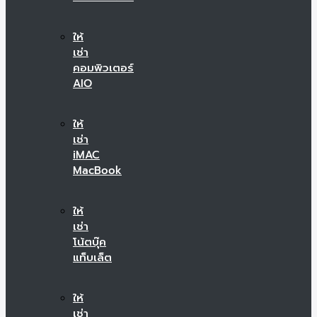
ให้
เช่า
คอมพิวเตอร์
AIO
ให้
เช่า
iMAC
MacBook
ให้
เช่า
โน้ตบุ๊ค
แท็บเล็ต
ให้
เช่า