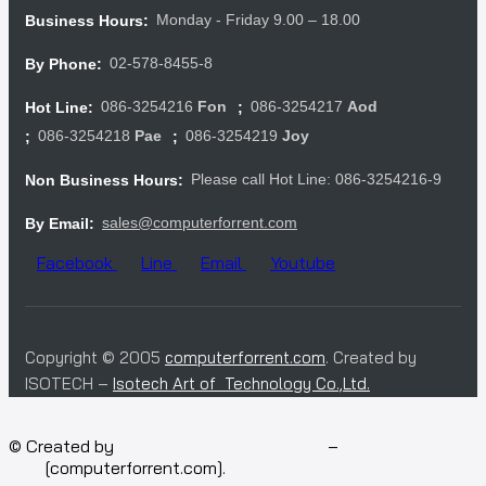
Monday - Friday 9.00 – 18.00
Business Hours:
02-578-8455-8
By Phone:
086-3254216
Fon
086-3254217
Aod
Hot Line:
;
086-3254218
Pae
086-3254219
Joy
;
;
Please call Hot Line: 086-3254216-9
Non Business Hours:
sales@computerforrent.com
By Email:
Facebook
Line
Email
Youtube
Copyright © 2005
computerforrent.com
. Created by
ISOTECH –
Isotech Art of Technology Co.,Ltd.
© Created by
Isotech Art of Technology
–
Computer for
rent
[computerforrent.com].