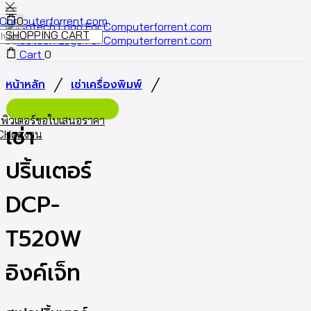
0
SHOPPING CART
Cart
0
/
/
หน้าหลัก
เช่าเครื่องพิมพ์
พิวเตอร์
ขอใบเสนอราคา
เช่า
ECH
ผลงาน
ปริ้นเตอร์
DCP-
T520W
อิงค์เจ็ท