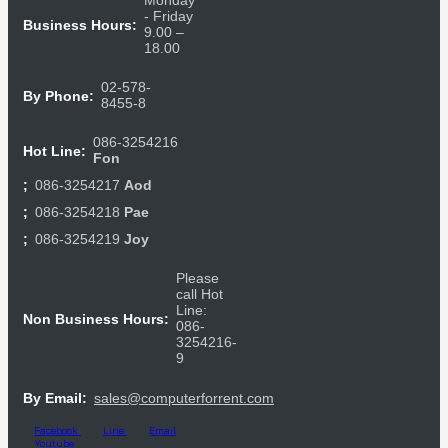
Monday
- Friday
Business Hours:
9.00 –
18.00
02-578-
By Phone:
8455-8
086-3254216
Hot Line:
Fon
086-3254217
Aod
;
086-3254218
Pae
;
086-3254219
Joy
;
Please
call Hot
Line:
Non Business Hours:
086-
3254216-
9
sales@computerforrent.com
By Email:
Facebook
Line
Email
Youtube