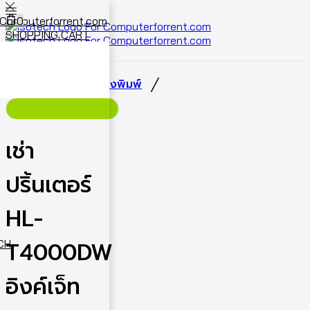
0
SHOPPING CART
Cart
0
/
/
หน้าหลัก
เช่าเครื่องพิมพ์
เช่า
ปริ้นเตอร์
HL-
T4000DW
ECH
อิงค์เจ็ท