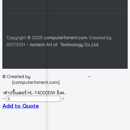
Copyright © 2005
computerforrent.com
. Created by
ISOTECH –
Isotech Art of Technology Co.,Ltd.
© Created by
Isotech Art of Technology
–
Computer for
rent
[computerforrent.com].
เช่าปริ้นเตอร์ HL-T4000DW อิงค...
Add to Quote