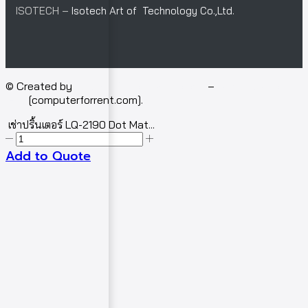
ISOTECH –
Isotech Art of Technology Co.,Ltd.
© Created by
Isotech Art of Technology
–
Computer for
rent
[computerforrent.com].
เช่าปริ้นเตอร์ LQ-2190 Dot Mat...
Add to Quote