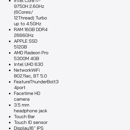
Intel Core i7-
9750H 2.6GHz
(6Cores/
12Thread) Turbo
up to 4.5GHz
RAM 16GB DDR4
2666GHz
APPLE SSD
512GB
AMD Radeon Pro
5300M 4GB
Intel UHD 630
NetworkWiFi
802.11ac, BT 5.0
FeatureThunderBolt3
4port
Facetime HD
camera
3.5 mm
headphone jack
Touch Bar
Touch ID sensor
Display16″ IPS