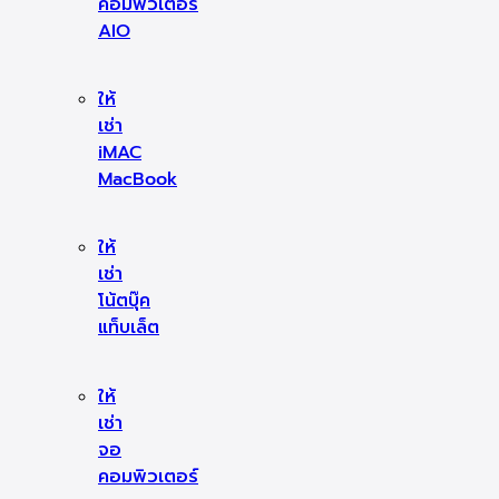
คอมพิวเตอร์
AIO
ให้
เช่า
iMAC
MacBook
ให้
เช่า
โน้ตบุ๊ค
แท็บเล็ต
ให้
เช่า
จอ
คอมพิวเตอร์