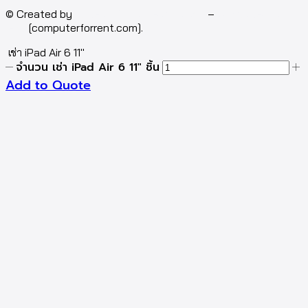
© Created by
Isotech Art of Technology
–
Computer for
rent
[computerforrent.com].
เช่า iPad Air 6 11″
จำนวน เช่า iPad Air 6 11" ชิ้น
Add to Quote