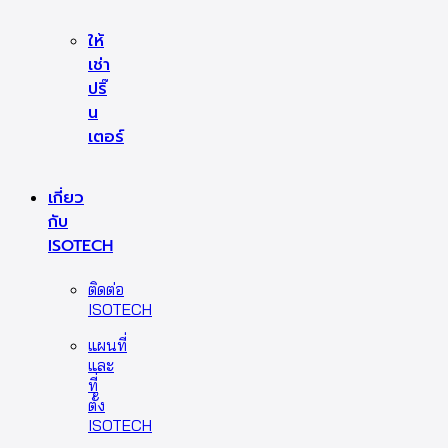
ให้
เช่า
ปริ๊
น
เตอร์
เกี่ยว
กับ
ISOTECH
ติดต่อ
ISOTECH
แผนที่
และ
ที่
ตั้ง
ISOTECH