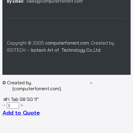
By Email:
sales@computerforrent.com
Copyright © 2005
computerforrent.com
. Created by
ISOTECH –
Isotech Art of Technology Co.,Ltd.
© Created by
Isotech Art of Technology
–
Computer for
rent
[computerforrent.com].
เช่า Tab S8 5G 11″
Add to Quote