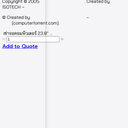
Facebook
Line
Email
Youtube
Copyright © 2005
computerforrent.com
. Created by
ISOTECH –
Isotech Art of Technology Co.,Ltd.
© Created by
Isotech Art of Technology
–
Computer for
rent
[computerforrent.com].
เช่าจอคอมพิวเตอร์ 23.8″ ...
จำนวน
Add to Quote
เช่า
จอ
คอมพิวเตอร์
23.8"
E2417H
ชิ้น