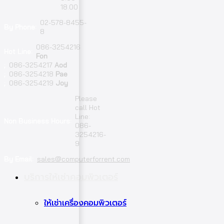
18.00
02-578-8455-
By Phone:
8
086-3254216
Hot Line:
Fon
;
086-3254217
Aod
;
086-3254218
Pae
;
086-3254219
Joy
Please
call Hot
Line:
Non Business Hours:
086-
3254216-
9
By Email:
sales@computerforrent.com
Facebook
Line
Email
Youtube
บริการให้เช่าคอมพิวเตอร์
ให้เช่าเครื่องคอมพิวเตอร์