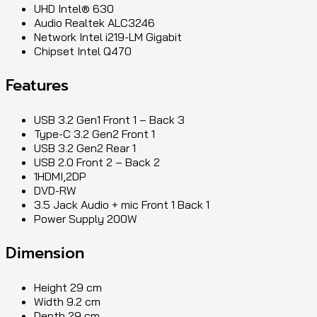
UHD Intel® 630
Audio Realtek ALC3246
Network Intel i219-LM Gigabit
Chipset Intel Q470
Features
USB 3.2 Gen1 Front 1 – Back 3
Type-C 3.2 Gen2 Front 1
USB 3.2 Gen2 Rear 1
USB 2.0 Front 2 – Back 2
1HDMI,2DP
DVD-RW
3.5 Jack Audio + mic Front 1 Back 1
Power Supply 200W
Dimension
Height 29 cm
Width 9.2 cm
Depth 29 cm