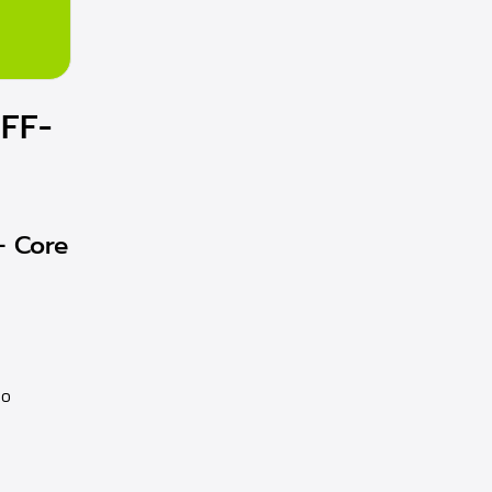
SFF-
– Core
to