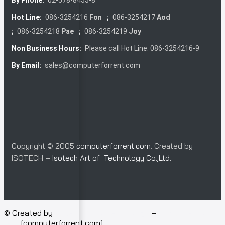
By Phone:
02-578-8455-8
Hot Line:
086-3254216
Fon
;
086-3254217
Aod
;
086-3254218
Pae
;
086-3254219
Joy
Non Business Hours:
Please call Hot Line: 086-3254216-9
By Email:
sales@computerforrent.com
Copyright © 2005
computerforrent.com
. Created by
ISOTECH –
Isotech Art of Technology Co.,Ltd.
© Created by
Isotech Art of Technology
–
Computer for
rent
[computerforrent.com].