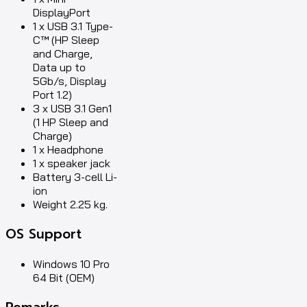
DisplayPort
1 x USB 3.1 Type-
C™ (HP Sleep
and Charge,
Data up to
5Gb/s, Display
Port 1.2)
3 x USB 3.1 Gen1
(1 HP Sleep and
Charge)
1 x Headphone
1 x speaker jack
Battery 3-cell Li-
ion
Weight 2.25 kg.
OS Support
Windows 10 Pro
64 Bit (OEM)