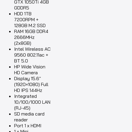
GTX 1050Ti 4GB
GDDR5
HDD 1TB
7200RPM +
128GB M.2 SSD
RAM 16GB DDR4
2666MHz
(2x8GB)
Intel Wireless AC
9560 802.11ac +
BT 5.0
HP Wide Vision
HD Camera
Display 15.6″
(1920×1080) Full
HD IPS 144Hz
Integrated
10/100/1000 LAN
(RJ-45)
SD media card
reader
Port 1 x HDMI
1 x Mini