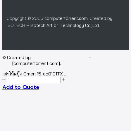
Copyright © 2005
computerforrent.com
. Created by
ISOTECH –
Isotech Art of Technology Co.,Ltd.
© Created by
Isotech Art of Technology
–
Computer for
rent
[computerforrent.com].
เช่าโน้ตบุ๊ค Omen 15-dc0131TX ...
Add to Quote