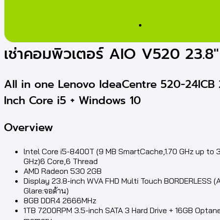
เช่าคอมพิวเตอร์ AIO V520 23.8″
All in one Lenovo IdeaCentre 520-24ICB 
Inch Core i5 + Windows 10
Overview
lntel Core i5-8400T (9 MB SmartCache,1.70 GHz up to 
GHz)6 Core,6 Thread
AMD Radeon 530 2GB
Display 23.8-inch WVA FHD Multi Touch BORDERLESS (A
Glare:จอด้าน)
8GB DDR4 2666MHz
1TB 7200RPM 3.5-inch SATA 3 Hard Drive + 16GB Optan