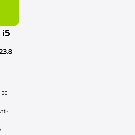
 i5
23.8
3.30
nti-
e