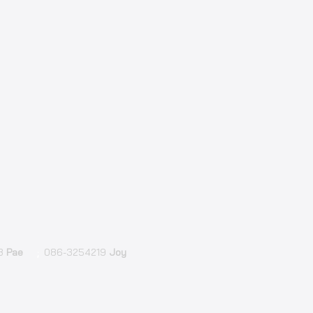
18
Pae
086-3254219
Joy
;