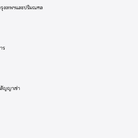
เขตกรุงเทพฯและปริมณฑล
การ
รบสัญญาเช่า