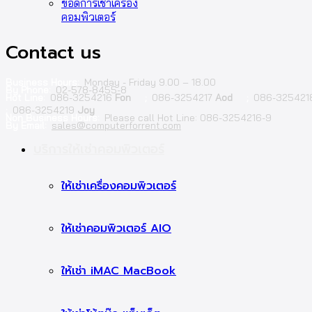
ข้อดีการเช่าเครื่อง
คอมพิวเตอร์
Contact us
Business Hours:
Monday - Friday 9.00 – 18.00
By Phone:
02-578-8455-8
Hot Line:
086-3254216
Fon
;
086-3254217
Aod
;
086-32542
;
086-3254219
Joy
Non Business Hours:
Please call Hot Line: 086-3254216-9
By Email:
sales@computerforrent.com
Facebook
Line
Email
Youtube
บริการให้เช่าคอมพิวเตอร์
ให้เช่าเครื่องคอมพิวเตอร์
ให้เช่าคอมพิวเตอร์ AIO
ให้เช่า iMAC MacBook