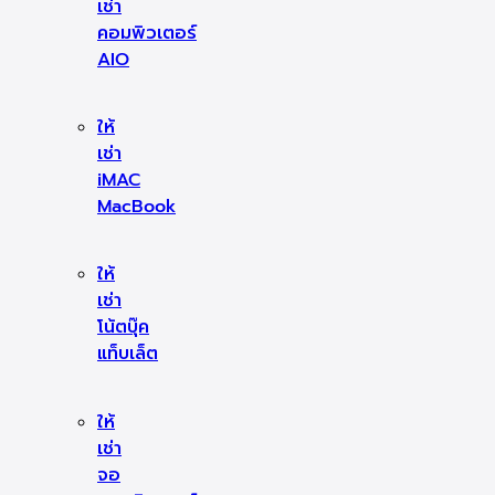
เช่า
คอมพิวเตอร์
AIO
ให้
เช่า
iMAC
MacBook
ให้
เช่า
โน้ตบุ๊ค
แท็บเล็ต
ให้
เช่า
จอ