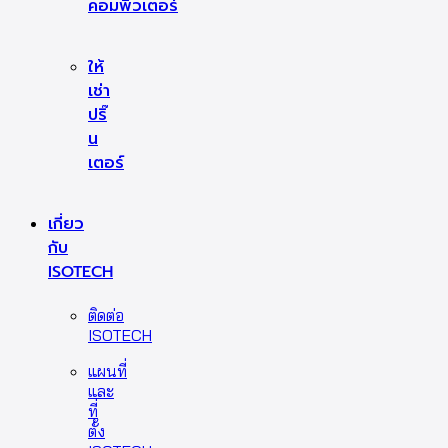
คอมพิวเตอร์
ให้
เช่า
ปริ๊
น
เตอร์
เกี่ยว
กับ
ISOTECH
ติดต่อ
ISOTECH
แผนที่
และ
ที่
ตั้ง