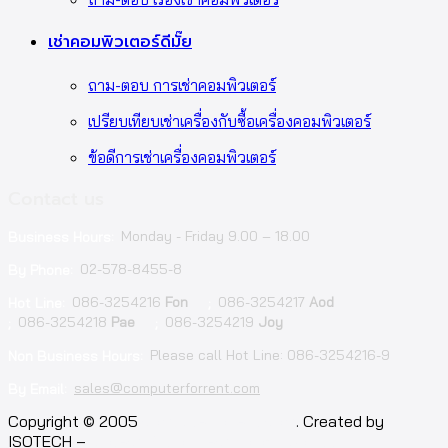
เช่าคอมพิวเตอร์ดีมั๊ย
ถาม-ตอบ การเช่าคอมพิวเตอร์
เปรียบเทียบเช่าเครื่องกับซื้อเครื่องคอมพิวเตอร์
ข้อดีการเช่าเครื่องคอมพิวเตอร์
Contact us
Monday - Friday 9.00 – 18.00
Business Hours:
02-578-8455-8
By Phone:
086-3254216
Fon
086-3254217
Aod
Hot Line:
;
086-3254218
Pae
086-3254219
Joy
;
;
Please call Hot Line: 086-3254216-9
Non Business Hours:
sales@computerforrent.com
By Email:
Facebook
Line
Email
Youtube
Copyright © 2005
computerforrent.com
. Created by
ISOTECH –
Isotech Art of Technology Co.,Ltd.