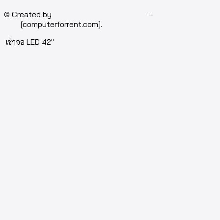
© Created by
Isotech Art of Technology
–
Computer for
rent
[computerforrent.com].
เช่าจอ LED 42″