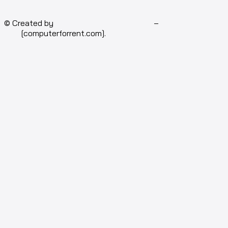
© Created by
Isotech Art of Technology
–
Computer for
rent
[computerforrent.com].