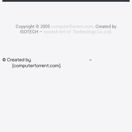
Copyright © 2005
computerforrent.com
. Created by
ISOTECH –
Isotech Art of Technology Co.,Ltd.
© Created by
Isotech Art of Technology
–
Computer for
rent
[computerforrent.com].