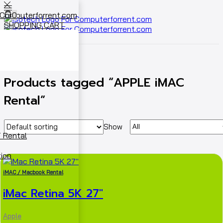
0
SHOPPING CART
Cart
0
Home
Shop
Products tagged “APPLE iMAC
Rental”
Show
 Rental
ion
iMAC / Macbook Rental
iMac Retina 5K 27″
Apple