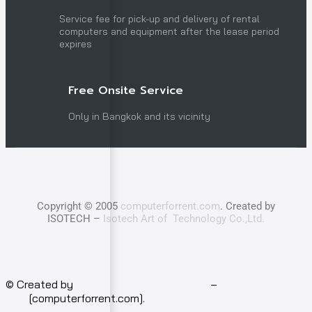
Service fee for pick-up and delivery of rental
computers and equipment after the lease period
expires
Free Onsite Service
Only in Bangkok and its vicinity
Copyright © 2005
computerforrent.com
. Created by
ISOTECH –
Isotech Art of Technology Co.,Ltd.
© Created by
Isotech Art of Technology
–
Computer for
rent
[computerforrent.com].