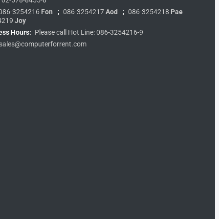
086-3254216
Fon
;
086-3254217
Aod
;
086-3254218
Pae
4219
Joy
ess Hours:
Please call Hot Line: 086-3254216-9
sales@computerforrent.com