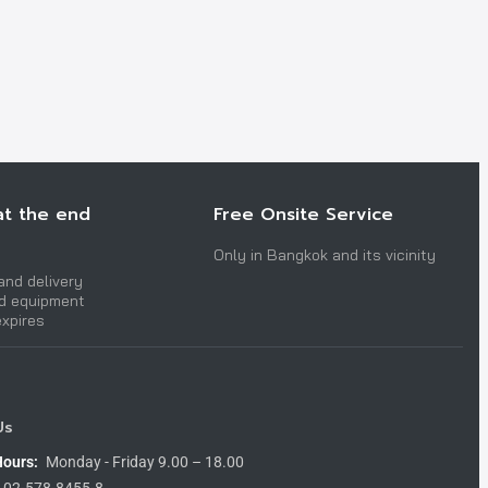
at the end
Free Onsite Service
Only in Bangkok and its vicinity
and delivery
nd equipment
expires
Us
Hours:
Monday - Friday 9.00 – 18.00
02-578-8455-8