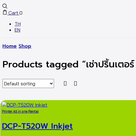
Cart
0
TH
EN
Home
Shop
Products tagged “เช่าปริ้นเตอร
Printer All in one Rental
DCP-T520W Inkjet