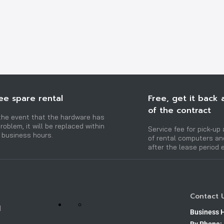
ee spare rental
Free, get it back 
of the contract
 the event that the hardware has
roblem, it will be replaced within
Service fee for pick-up 
 business hours.
of rental computers a
after the lease period 
Contact 
H
Business 
By Phone: