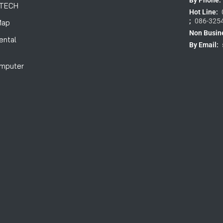
OTECH
Hot Line:
;
086-325
Map
Non Busin
ental
By Email:
omputer