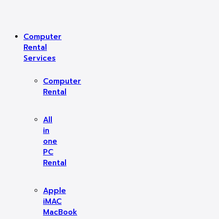
Computer
Rental
Services
Computer
Rental
All
in
one
PC
Rental
Apple
iMAC
MacBook