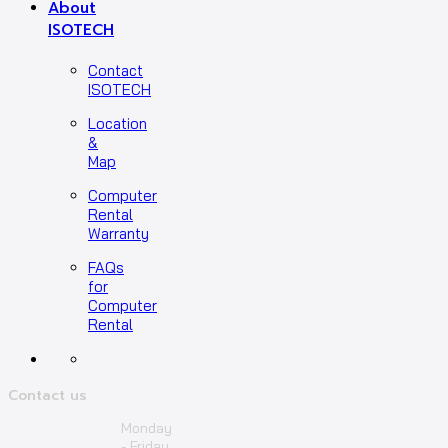
About
ISOTECH
Contact
ISOTECH
Location
&
Map
Computer
Rental
Warranty
FAQs
for
Computer
Rental
Contact us
Monday
- Friday