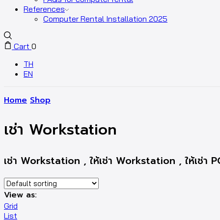
References
Computer Rental Installation 2025
Cart
0
TH
EN
Home
Shop
เช่า Workstation
เช่า Workstation , ให้เช่า Workstation , ให้เช่า
View as:
Grid
List