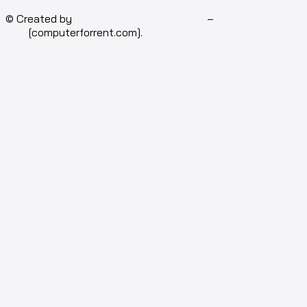
© Created by
Isotech Art of Technology
–
Computer for
rent
[computerforrent.com].