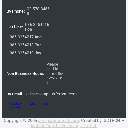
02-578-8455-
By Phone:
8
086-3254216
Hot Line:
Fon
;
086-3254217
Aod
;
086-3254218
Pae
;
086-3254219
Joy
Please
call Hot
Non Business Hours:
Line: 086-
3254216-
9
By Email:
sales@computerforrent.com
Facebook
Line
Email
Youtube
Copyright © 2005
computerforrent.com
. Created by ISOTECH –
Isotech Art of Technology Co.,Ltd.