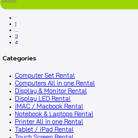
Lenovo
prev
1
…
3
4
Categories
Computer Set Rental
Computers All in one Rental
Display & Monitor Rental
Display LED Rental
iMAC / Macbook Rental
Notebook & Laptops Rental
Printer All in one Rental
Tablet / iPad Rental
Touch Screen Rental