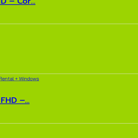
 – Cor...
FHD –...