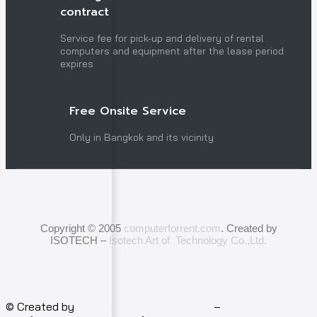
contract
Service fee for pick-up and delivery of rental
computers and equipment after the lease period
expires
Free Onsite Service
Only in Bangkok and its vicinity
Copyright © 2005
computerforrent.com
. Created by
ISOTECH –
Isotech Art of Technology Co.,Ltd.
© Created by
Isotech Art of Technology
–
Computer for