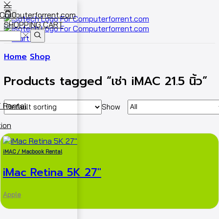
0
SHOPPING CART
Cart
0
Home
Shop
Products tagged “เช่า iMAC 21.5 นิ้ว”
 Rental
Show
ion
iMAC / Macbook Rental
iMac Retina 5K 27″
Apple