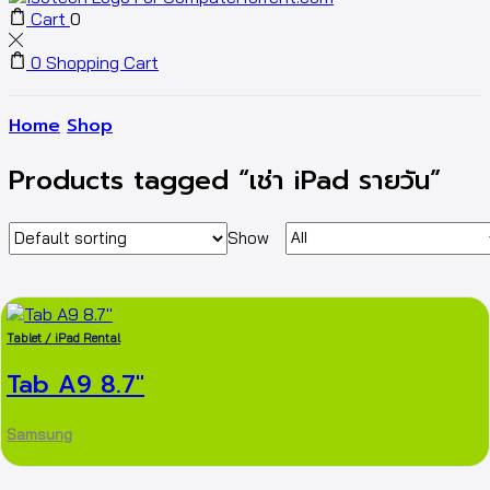
Cart
0
0
Shopping Cart
Home
Shop
Products tagged “เช่า iPad รายวัน”
Show
Tablet / iPad Rental
Tab A9 8.7″
Samsung