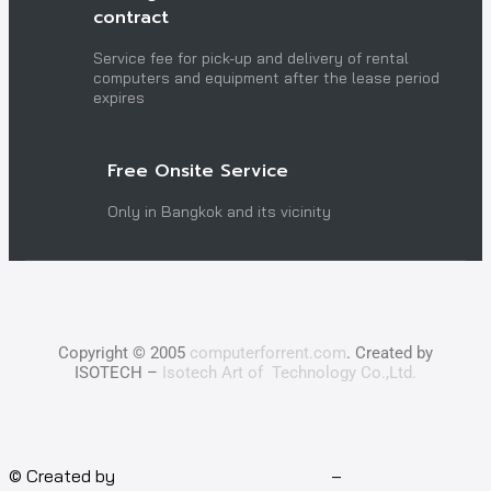
contract
Service fee for pick-up and delivery of rental
computers and equipment after the lease period
expires
Free Onsite Service
Only in Bangkok and its vicinity
Copyright © 2005
computerforrent.com
. Created by
ISOTECH –
Isotech Art of Technology Co.,Ltd.
© Created by
Isotech Art of Technology
–
Computer for