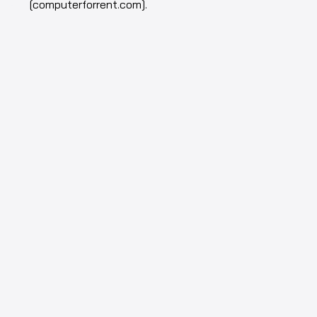
rent
[computerforrent.com].