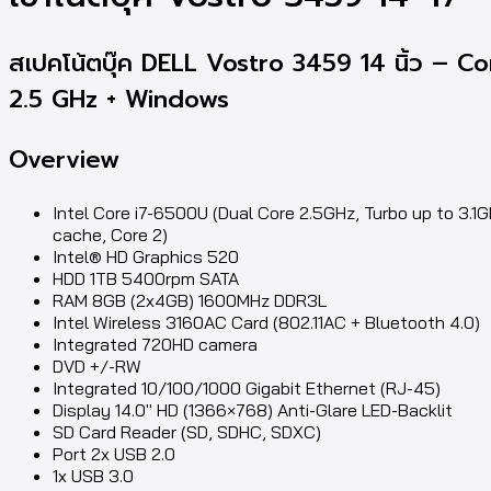
สเปคโน้ตบุ๊ค DELL Vostro 3459 14 นิ้ว – Co
2.5 GHz + Windows
Overview
Intel Core i7-6500U (Dual Core 2.5GHz, Turbo up to 3.1
cache, Core 2)
Intel® HD Graphics 520
HDD 1TB 5400rpm SATA
RAM 8GB (2x4GB) 1600MHz DDR3L
Intel Wireless 3160AC Card (802.11AC + Bluetooth 4.0)
Integrated 720HD camera
DVD +/-RW
Integrated 10/100/1000 Gigabit Ethernet (RJ-45)
Display 14.0″ HD (1366×768) Anti-Glare LED-Backlit
SD Card Reader (SD, SDHC, SDXC)
Port 2x USB 2.0
1x USB 3.0