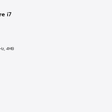
re i7
GHz, 4MB