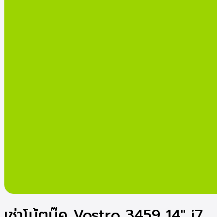
เช่าโน้ตบุ๊ค Vostro 3459 14″ i7