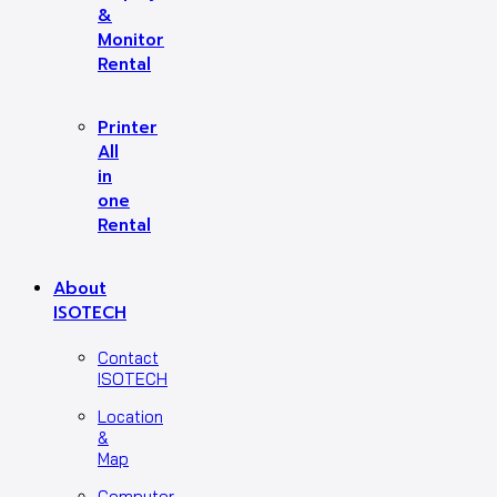
&
Monitor
Rental
Printer
All
in
one
Rental
About
ISOTECH
Contact
ISOTECH
Location
&
Map
Computer