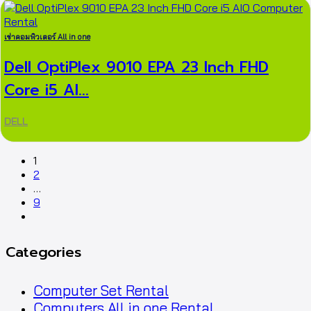
เช่าคอมพิวเตอร์ All in one
Dell OptiPlex 9010 EPA 23 Inch FHD
Core i5 AI...
DELL
1
2
…
9
next
Categories
Computer Set Rental
Computers All in one Rental