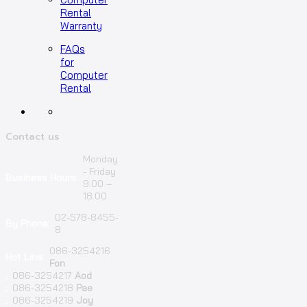
Rental
Warranty
FAQs
for
Computer
Rental
Contact us
Monday
- Friday
Business Hours:
9.00 –
18.00
02-578-8455-
By Phone:
8
086-3254216
Hot Line:
Fon
;
086-3254217
Aod
;
086-3254218
Pae
;
086-3254219
Joy