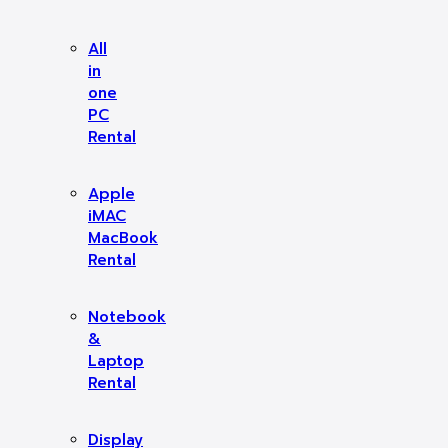
All
in
one
PC
Rental
Apple
iMAC
MacBook
Rental
Notebook
&
Laptop
Rental
Display