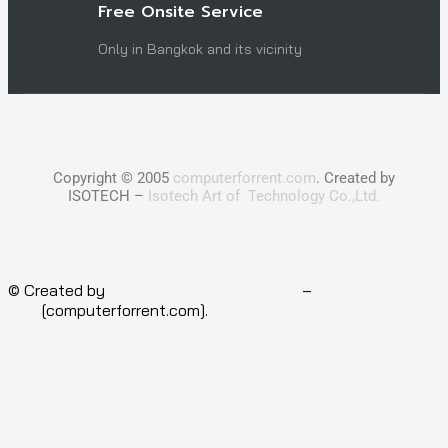
Free Onsite Service
Only in Bangkok and its vicinity
Copyright © 2005
computerforrent.com
. Created by
ISOTECH –
Isotech Art of Technology Co.,Ltd.
© Created by
Isotech Art of Technology
–
Computer for
rent
[computerforrent.com].