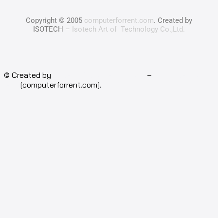
Copyright © 2005
computerforrent.com
. Created by
ISOTECH –
Isotech Art of Technology Co.,Ltd.
© Created by
Isotech Art of Technology
–
Computer for
rent
[computerforrent.com].