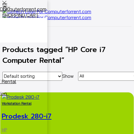
0
SHOPPING CART
Cart
0
Home
Shop
Products tagged “HP Core i7
Computer Rental”
Show
 Rental
ion
Workstation Rental
Prodesk 280-i7
HP