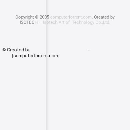
Copyright © 2005
computerforrent.com
. Created by
ISOTECH –
Isotech Art of Technology Co.,Ltd.
© Created by
Isotech Art of Technology
–
Computer for
rent
[computerforrent.com].