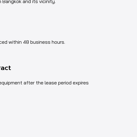
n Bangkok and its vicinity.
aced within 48 business hours.
ract
 equipment after the lease period expires