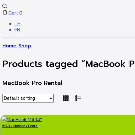
Cart
0
TH
EN
Home
Shop
Products tagged “MacBook P
MacBook Pro Rental
iMAC / Macbook Rental