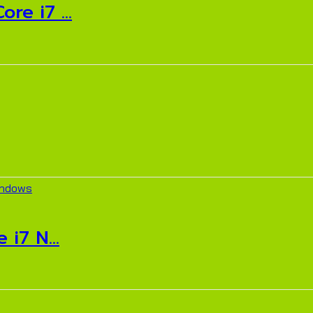
e i7 ...
i7 N...