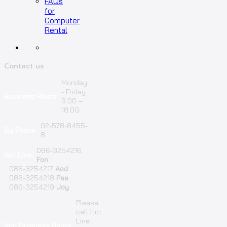
FAQs
for
Computer
Rental
Contact us
Monday
- Friday
Business Hours:
9.00 –
18.00
02-578-8455-
By Phone:
8
086-3254216
Hot Line:
Fon
;
086-3254217
Aod
;
086-3254218
Pae
;
086-3254219
Joy
Please
call Hot
Line:
Non Business Hours: