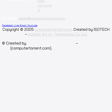
086-
3254216-
9
By Email:
sales@computerforrent.com
Facebook
Line
Email
Youtube
Copyright © 2005
computerforrent.com
. Created by ISOTECH
–
Isotech Art of Technology Co.,Ltd.
© Created by
Isotech Art of Technology
–
Computer for
rent
[computerforrent.com].