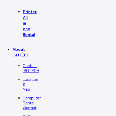
Printer
All
in
one
Rental
About
ISOTECH
Contact
ISOTECH
Location
&
Map
Computer
Rental
Warranty