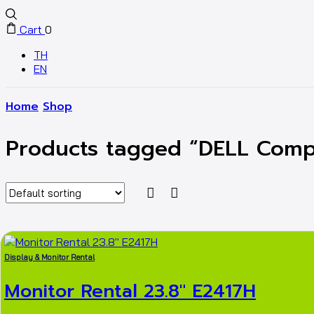
Cart
0
TH
EN
Home
Shop
Products tagged “DELL Compu
Display & Monitor Rental
Monitor Rental 23.8″ E2417H