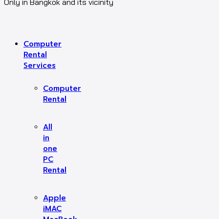
Only in Bangkok and its vicinity
Computer
Rental
Services
Computer
Rental
All
in
one
PC
Rental
Apple
iMAC