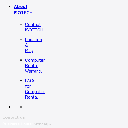
About
ISOTECH
Contact
ISOTECH
Location
&
Map
Computer
Rental
Warranty
FAQs
for
Computer
Rental
Contact us
Business Hours:
Monday -