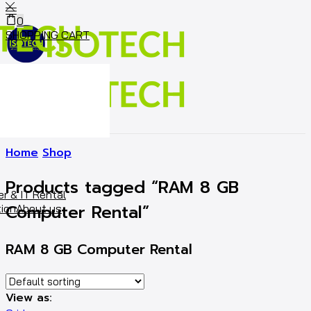
0
SHOPPING CART
Cart
0
Home
Shop
Products tagged “RAM 8 GB
r & IT Rental
Computer Rental”
ion
About us
RAM 8 GB Computer Rental
View as: