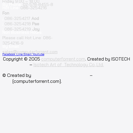
Friday 9.00 – 18.00
By Phone:
02-578-8455-8
Hot Line:
086-3254216
Fon
;
086-3254217
Aod
;
086-3254218
Pae
;
086-3254219
Joy
Non Business Hours:
Please call Hot Line: 086-
3254216-9
By Email:
sales@computerforrent.com
Facebook
Line
Email
Youtube
Copyright © 2005
computerforrent.com
. Created by ISOTECH
–
Isotech Art of Technology Co.,Ltd.
© Created by
Isotech Art of Technology
–
Computer for
rent
[computerforrent.com].