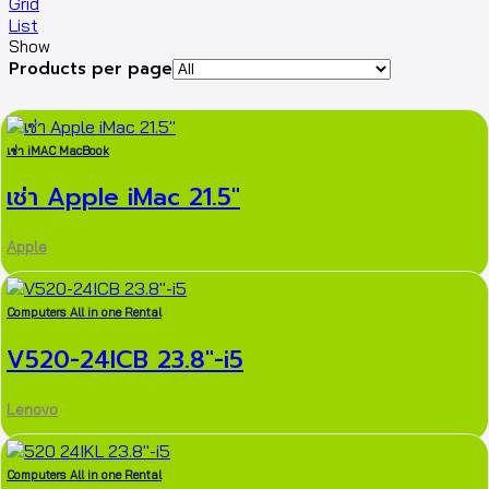
Grid
List
Show
Products per page
เช่า iMAC MacBook
เช่า Apple iMac 21.5″
Apple
Computers All in one Rental
V520-24ICB 23.8″-i5
Lenovo
Computers All in one Rental