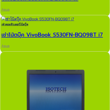
Asus
เช่าคอมพิวเตอร์โน้ตบุ๊ค
เช่าโน้ตบุ๊ค VivoBook S530FN-BQ098T i7
Asus