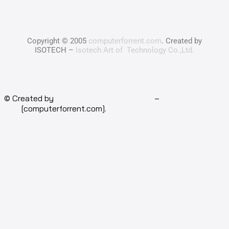
Copyright © 2005
computerforrent.com
. Created by
ISOTECH –
Isotech Art of Technology Co.,Ltd.
© Created by
Isotech Art of Technology
–
Computer for
rent
[computerforrent.com].