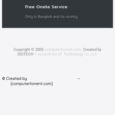
Free Onsite Service
Only in Bangkok and its vicinity
Copyright © 2005
computerforrent.com
. Created by
ISOTECH –
Isotech Art of Technology Co.,Ltd.
© Created by
Isotech Art of Technology
–
Computer for
rent
[computerforrent.com].